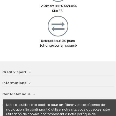
Paiement 100% sécurisé
Site SSL
Retours sous 30 jours
Echangé ou remboursé
Creativ'Sport
Informations
Contactez nous
Notre site utilise des cookies pour améliorer votre expérience de
Suivez nous
navigation. En continuant à utiliser notre site, vous acceptez notre
utilisation de cookies conformément à notre politique de