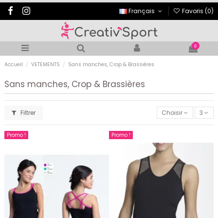
Français
Favoris (
0
)
0
Accueil
VETEMENTS
Sans manches, Crop & Brassières
Sans manches, Crop & Brassières
Filtrer
Choisir
3
Promo !
Promo !