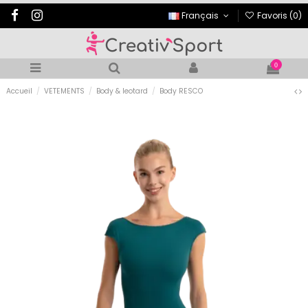
Français
Favoris (
0
)
0
Accueil
VETEMENTS
Body & leotard
Body RESCO