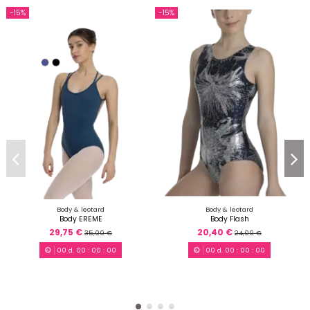
-15%
-15%
Body & leotard
Body & leotard
Body EREME
Body Flash
29,75 €
20,40 €
35,00 €
24,00 €
00
d.
00
:
00
:
00
00
d.
00
:
00
:
00