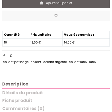
Ajouter au panier
Quantité
Prix unitaire
Vous économisez
10
12,60 €
14,00 €
collant patinage
collant
collant argenté
collant lurex
lurex
Description
Détails du produit
Fiche produit
Commentaires (0)