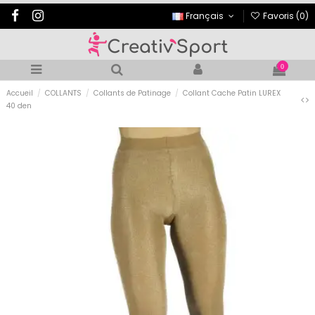
Français
Favoris (
0
)
0
Accueil
COLLANTS
Collants de Patinage
Collant Cache Patin LUREX
40 den