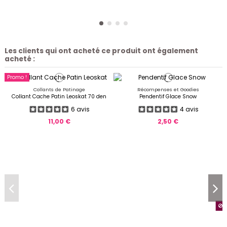
Les clients qui ont acheté ce produit ont également
acheté :
Promo !
Collants de Patinage
Récompenses et Goodies
Collant Cache Patin Leoskat 70 den
Pendentif Glace Snow
6 avis
4 avis
11,00 €
2,50 €
P