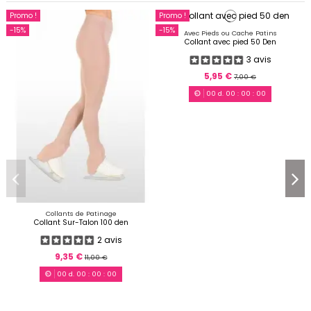
Promo !
Promo !
-15%
-15%
Avec Pieds ou Cache Patins
Collant avec pied 50 Den
3 avis
5,95 €
7,00 €
00
d.
00
:
00
:
00
Collants de Patinage
Collant Sur-Talon 100 den
2 avis
9,35 €
11,00 €
00
d.
00
:
00
:
00