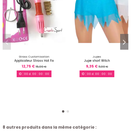
Strass Customisation
Jupes
Applicateur Strass Hot Fix
Jupe short Witch
12,75 €
9,35 €
15,00 €
11,00 €
00
d.
00
:
00
:
00
00
d.
00
:
00
:
00
8 autres produits dans la même catégorie :