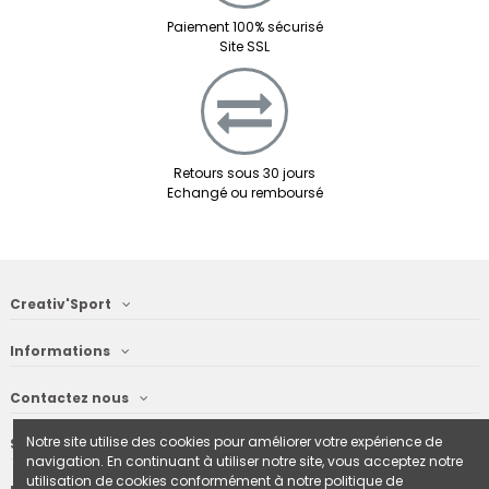
Paiement 100% sécurisé
Site SSL
Retours sous 30 jours
Echangé ou remboursé
Creativ'Sport
Informations
Contactez nous
Notre site utilise des cookies pour améliorer votre expérience de
Suivez nous
navigation. En continuant à utiliser notre site, vous acceptez notre
utilisation de cookies conformément à notre politique de