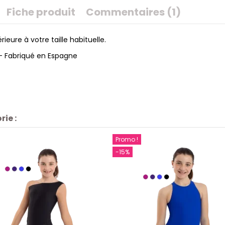
Fiche produit
Commentaires (1)
ieure à votre taille habituelle.
- Fabriqué en Espagne
ie :
Promo !
-15%