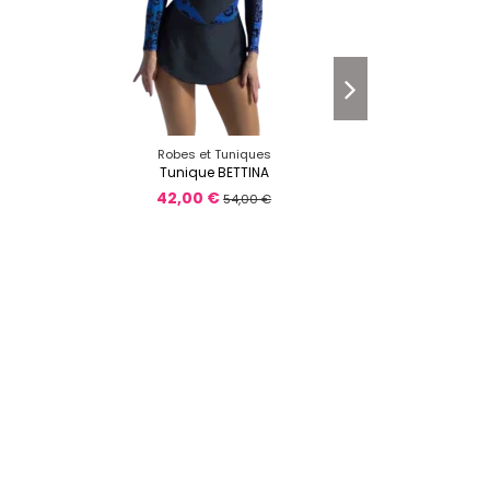
Robes et Tuniques
Robe
Tunique BETTINA
Tu
42,00 €
54,00 €
32