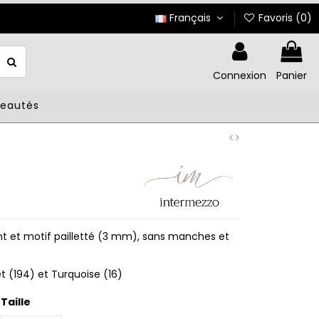
Français
Favoris (
0
)
Connexion
Panier
veautés
ant et motif pailletté (3 mm), sans manches et
let (194) et Turquoise (16)
Taille