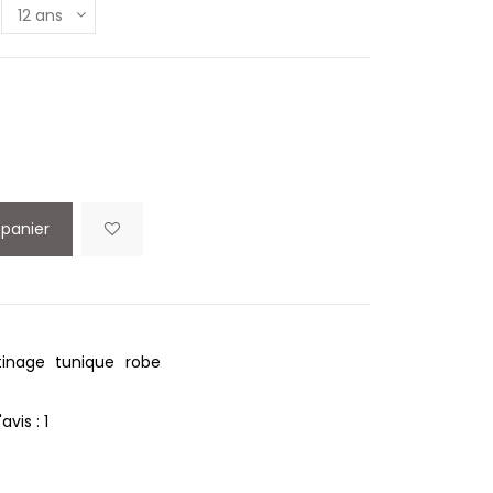
 panier
tinage
tunique
robe
avis :
1