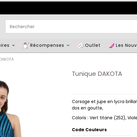
oires
Récompenses
Outlet
Les Nou
 DAKOTA
Tunique DAKOTA
Corsage et jupe en lycra brill
dos en goutte,
Coloris : Vert titane (252), Vio
Code Couleurs