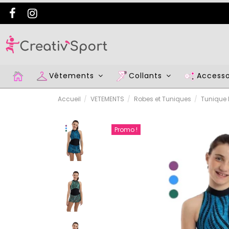
Vêtements
Collants
Access
Accueil
VETEMENTS
Robes et Tuniques
Tunique
Promo !