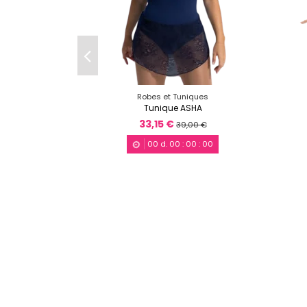
Robes et Tuniques
Tunique ASHA
33,15 €
39,00 €
00
d.
00
:
00
:
00