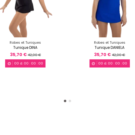
Robes et Tuniques
Robes et Tuniques
Tunique DINA
Tunique DANIELA
35,70 €
35,70 €
42,00 €
42,00 €
00
d.
00
:
00
:
00
00
d.
00
:
00
:
00