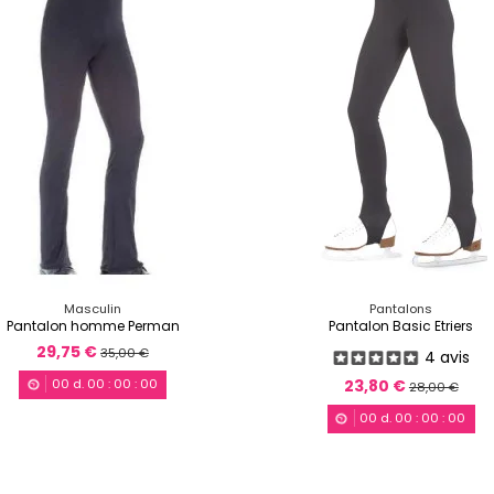
Masculin
Pantalons
Pantalon homme Perman
Pantalon Basic Etriers
29,75 €
35,00 €
4 avis
23,80 €
00
d.
00
:
00
:
00
28,00 €
00
d.
00
:
00
:
00