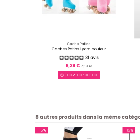
Cache Patins
Caches Patins Lycra couleur
31 avis
6,38 €
7,50 €
00
d.
00
:
00
:
00
8 autres produits dans la même catégor
-15%
-15%