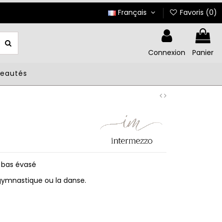
Français
Favoris (
0
)
Connexion
Panier
veautés
, bas évasé
 gymnastique ou la danse.