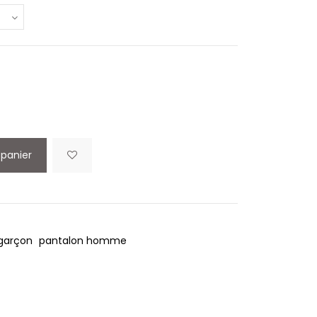
 panier
garçon
pantalon homme