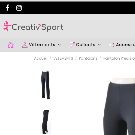
Vêtements
Collants
Access
Accueil
VETEMENTS
Pantalons
Pantalon Precisi