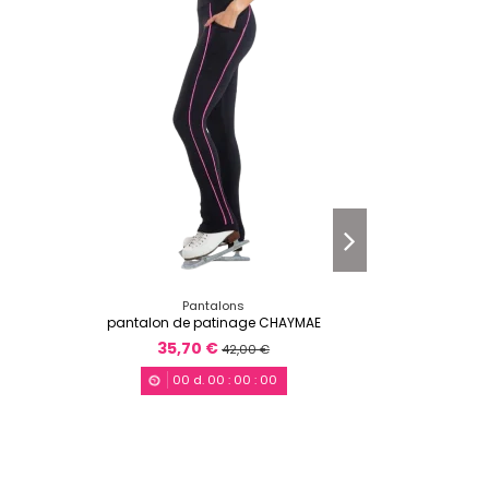
Pantalons
pantalon de patinage CHAYMAE
Pantalon Basic C
35,70 €
33
42,00 €
00
d.
00
:
00
:
00
0