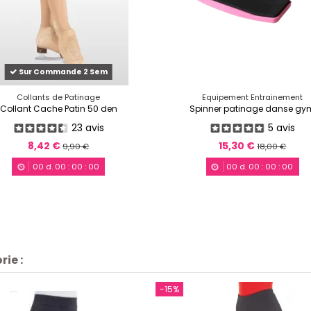
Sur Commande 2 Sem
Collants de Patinage
Equipement Entrainement
Collant Cache Patin 50 den
Spinner patinage danse gy
23 avis
5 avis
8,42 €
15,30 €
9,90 €
18,00 €
00
d.
00
:
00
:
00
00
d.
00
:
00
:
00
ie :
-15%