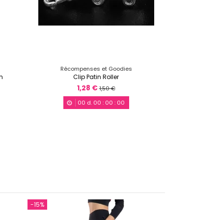
Récompenses et Goodies
m
Clip Patin Roller
1,28 €
1,50 €
00
d.
00
:
00
:
00
-15%
-15%