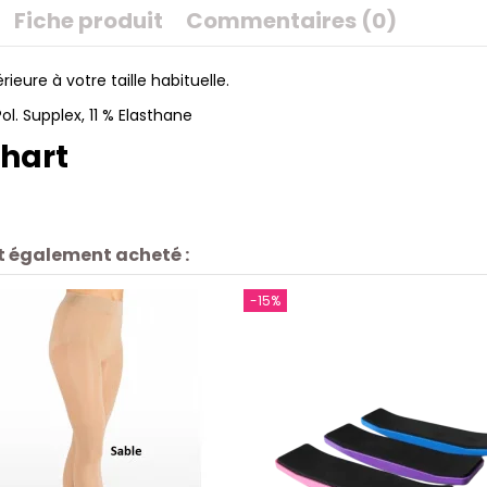
Fiche produit
Commentaires (0)
ieure à votre taille habituelle.
. Supplex, 11 % Elasthane
Chart
nt également acheté :
-15%