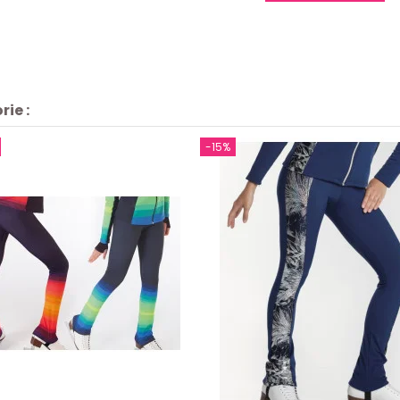
ie :
-15%