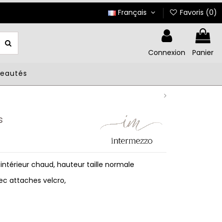
Français
Favoris (
0
)
Connexion
Panier
veautés
s
intérieur chaud, hauteur taille normale
vec attaches velcro,