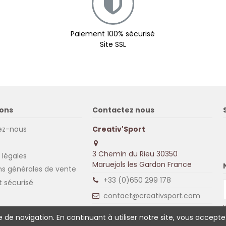
Paiement 100% sécurisé
Site SSL
ons
Contactez nous
ez-nous
Creativ'Sport
3 Chemin du Rieu 30350
 légales
Maruejols les Gardon France
ns générales de vente
+33 (0)650 299 178
 sécurisé
contact@creativsport.com
V
Lundi au Vendredi de 9H-12H et
m
ce de navigation. En continuant à utiliser notre site, vous accep
i
14H-17H.