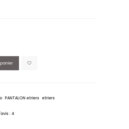
 panier
o
PANTALON etriers
etriers
avis :
4