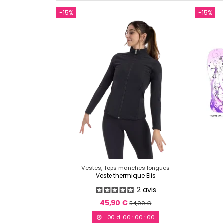
-15%
-15%
Vestes, Tops manches longues
Veste thermique Elis
2 avis
45,90 €
54,00 €
00
d.
00
:
00
:
00