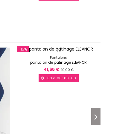
-15%
Promo !
-15%
Pantalons
pantalon de patinage ELEANOR
41,65 €
49,00 €
00
d.
00
:
00
:
00