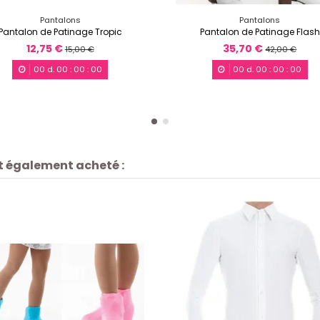
Pantalons
Pantalons
Pantalon de Patinage Tropic
Pantalon de Patinage Flash
12,75 €
35,70 €
15,00 €
42,00 €
00
d.
00
:
00
:
00
00
d.
00
:
00
:
00
nt également acheté :