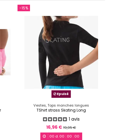
-15%
Epuisé
Vestes, Tops manches longues
r
TShirt strass Skating Long
1 avis
16,96 €
19,95 €
00
d.
00
:
00
:
00