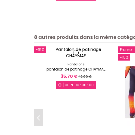
8 autres produits dans la même catégor
-15%
Promo !
-15%
Pantalons
pantalon de patinage CHAYMAE
35,70 €
42,00 €
00
d.
00
:
00
:
00