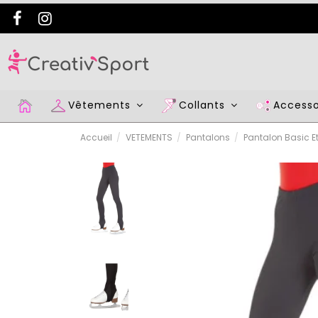
Vêtements
Collants
Access
Accueil
VETEMENTS
Pantalons
Pantalon Basic Et