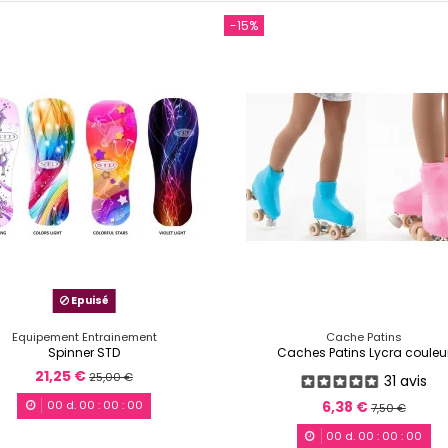
-15%
Epuisé
Equipement Entrainement
Cache Patins
Spinner STD
Caches Patins Lycra couleu
21,25 €
25,00 €
31 avis
6,38 €
00
d.
00
:
00
:
00
7,50 €
00
d.
00
:
00
:
00