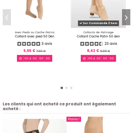
Sur Commande 2 Sem
Avec Pieds ou Cache Patins
Collants de Patinage
Collant avec pied 50 Den
Collant Cache Patin 50 den
3 avis
23 avis
5,95 €
8,42 €
7,00 €
9,90 €
00
d.
00
:
00
:
00
00
d.
00
:
00
:
00
Les clients qui ont acheté ce produit ont également
acheté :
Promo !