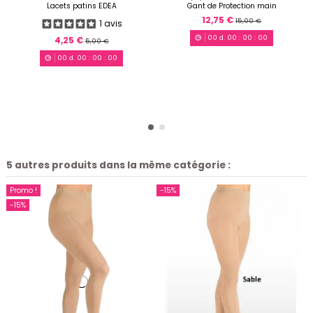
Lacets patins EDEA
Gant de Protection main
12,75 €
15,00 €
1 avis
00
d.
00
:
00
:
00
4,25 €
5,00 €
00
d.
00
:
00
:
00
5 autres produits dans la même catégorie :
Promo !
-15%
-15%