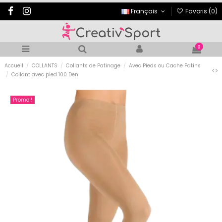
Français
Favoris (
0
)
0
Accueil
COLLANTS
Collants de Patinage
Avec Pieds ou Cache Patins
Collant avec pied 100 Den
Promo !