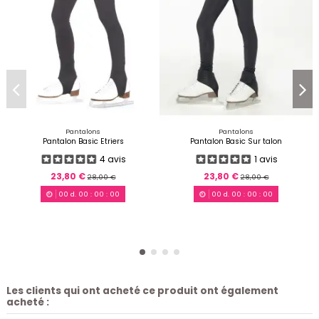
Pantalons
Pantalons
Pantalon Basic Etriers
Pantalon Basic Sur talon
4 avis
1 avis
23,80 €
23,80 €
28,00 €
28,00 €
00
d.
00
:
00
:
00
00
d.
00
:
00
:
00
Les clients qui ont acheté ce produit ont également
acheté :