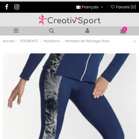
Français
Favoris (
0
)
0
Accueil
VETEMENTS
Pantalons
Pantalon de Patinage Flash