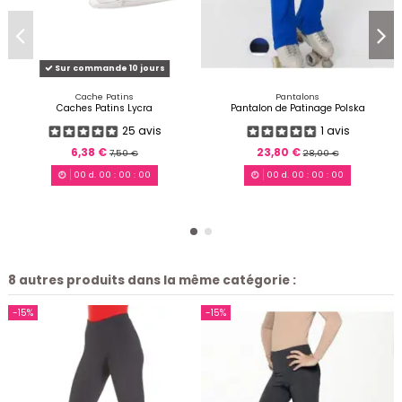
Sur commande 10 jours
Cache Patins
Pantalons
Caches Patins Lycra
Pantalon de Patinage Polska
25 avis
1 avis
6,38 €
23,80 €
7,50 €
28,00 €
00
d.
00
:
00
:
00
00
d.
00
:
00
:
00
8 autres produits dans la même catégorie :
-15%
-15%